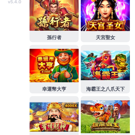
2026 年 8 月
2026 年 7 月
2026 年 6 月
2026 年 5 月
2026 年 4 月
2026 年 3 月
2026 年 2 月
2026 年 1 月
2025 年 12 月
2025 年 11 月
2025 年 10 月
2025 年 9 月
2025 年 8 月
2025 年 7 月
2025 年 6 月
2025 年 5 月