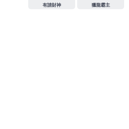
2025 年 4 月
分類
優塔ptt
優塔代理
優塔出金
優塔娛樂城
優塔德州
搜尋
搜