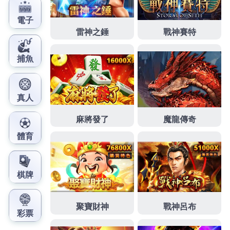
析，助您提高勝率、輕鬆串起勝利，用銅板價博取大
夢想，無論是利用零碎時間試手氣，還是專注攻略大
獎，這裡都能滿足你對財富的無限想像。現在就登入
優塔娛樂城挑戰運彩串關，讓您的神準眼光為您賺進
滿山金銀財寶！
發
分
2026 年 8 月 7 日
優塔娛樂城
佈
類
日
期:
點石成金的幸運密碼，優塔娛
樂城與您攜手翻轉人生
每個人的一生中，都在等待一個能夠徹底改變命運的
契機，
優塔娛樂城
正是為您創造奇蹟的黃金舞台，我
們將世界各地的幸運元素凝聚於此，透過公正透明的
系統，將博弈的魅力發揮到極致，不論您在其他地方