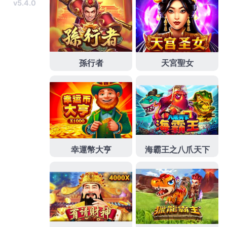
發
分
2026 年 8 月 7 日
優塔出金
佈
類
日
期:
優塔代理完善的獎勵體制讓你
的努力成倍放大
你還在為了每個月微薄的死薪水拼命嗎？聰明人都在
尋找更高效的賺錢方式，
優塔代理加盟
計劃，提供無
上限的提成空間，讓你的努力與回報成正比，我們擁
有強大的技術團隊保障平台穩定，更有吸睛的優惠活
動幫你留住會員，這是一份不需要朝九晚五的自由事
業，加入優塔代理，命運由你自己掌控，拒絕死薪
水！代理加盟，給自己一個翻身暴富的機會
發
分
2026 年 7 月 31 日
優塔代理
佈
類
日