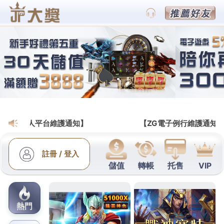
優塔娛樂城官方網站
運彩串關高倍率，優塔娛樂城
用小本金創造驚人奇蹟
想用極小的成本賺取超高額的報酬嗎？
優塔娛樂城
的
運彩串關功能支援多場賽事自由搭配，賠率相乘讓您
的潛在獎金瞬間翻好幾番，搭配完善的賽事數據分
析，助您提高勝率、輕鬆串起勝利，用銅板價博取大
夢想，無論是利用零碎時間試手氣，還是專注攻略大
獎，這裡都能滿足你對財富的無限想像。現在就登入
優塔娛樂城挑戰運彩串關，讓您的神準眼光為您賺進