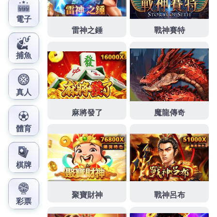
滿山金銀財寶！
發
分
2026 年 8 月 7 日
優塔娛樂城
佈
類
日
期:
專業客服在線解惑！優塔出金
讓您的每筆提現都安心無阻
在提領過程中若有任何疑問，玩家最需要的就是即時
的協助，
優塔出金
配備了經過專業訓練的客服團隊，
7×24小時在線為您解答關於資金轉帳與審核的任何問
題，親切、高效、有問必答，讓您的每一次操作都充
滿安全感，別再把時間浪費在那些只會畫大餅卻出金
困難的平台上了，現在就加入優塔出金，親自施展您
的致富魔法，享受隨贏隨領的極致痛快！