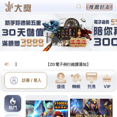
優塔娛樂城官方網站
戰神賽特易學易玩，強烈推薦
給愛好者
戰神賽特
同樣具備老虎機經典的免費遊戲功能，玩家
需集滿4至6個免費遊戲符號即可進入免費遊戲模式，
當轉輪上出現4~6個寶藏符號時，即可進入免費旋轉
的獎勵中，中獎符號會被消除，並自動補滿遊戲盤
面，直到沒有新的中獎組合為止，中獎倍率最高可達
51,000倍，返還率為95.89%。無論你是娛樂城新手
還是老虎機老手，這款遊戲都能為你帶來無限驚喜。