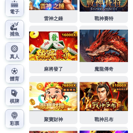
快到信譽平台試試手氣，讓戰神賽特帶你贏得滿載而
歸！
作
發
分
ap_admin
2025 年 8 月 15 日
優塔娛樂城
者
佈
類
日
期:
文
上一篇文章
章
戰神賽特讓玩家有機會贏取更高額的
上
一
獎金
導
篇
覽
文
章:
下一篇文章
戰神賽特讓玩家可以免費體驗遊戲的
下