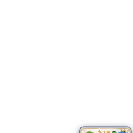
近期文章
優塔代理完善的獎勵體制讓你的努力成倍放大
全天候貼心守護，優塔ptt客戶服務始終在線
萬人推薦的優塔德州聖地，誠邀體驗
告別繁瑣、擁抱極速！優塔ptt流暢度爆表的操作
體驗
心理戰的極致！在優塔德州桌上靠智慧與演技贏得
滿池籌碼
近期留言
尚無留言可供顯示。