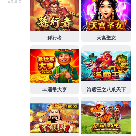
2026 年 5 月
2026 年 4 月
2026 年 3 月
2026 年 2 月
2026 年 1 月
2025 年 12 月
2025 年 11 月
2025 年 10 月
2025 年 9 月
2025 年 8 月
2025 年 7 月
2025 年 6 月
2025 年 5 月
2025 年 4 月