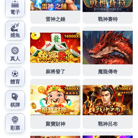
你進入長眠已久的寶藏聖域。立即帶著神祉的祝福，
加入這場古老、神祕的盛宴，一同沉浸於古埃及的尋
寶中！
作
發
分
ap_admin
2025 年 4 月 9 日
優塔娛樂城
者
佈
類
日
期:
文
上一篇文章
章
戰神賽特不管是在網路評論與優惠活
上
一
動，全都相當出色
導
篇
覽
文
章:
下一篇文章
戰神賽特讓玩家們可以贏得更多獎金
下
一