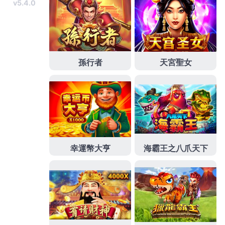
文
章:
彙整
2026 年 8 月
2026 年 7 月
2026 年 6 月
2026 年 5 月
2026 年 4 月
2026 年 3 月
2026 年 2 月
2026 年 1 月
2025 年 12 月
2025 年 11 月
2025 年 10 月