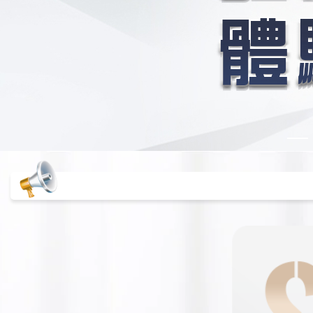
線上娛樂最怕遇到
了與銀行同等級的
作
ap_admin
ptt，每一次的
者
發
2026 年 5 月 9 日
我們承諾不對外透
佈
分
優塔ptt
裡盡情享受博弈的
日
類
期:
文
上一篇文章
章
優塔德州的博弈心理學，在優
上
一
導
篇
覽
文
下一篇文章
章:
VIP專屬榮耀！優塔娛樂城
下