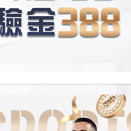
個資外洩或黑網不出金，而
優塔ptt
是你最堅實的後盾，我們引
加密防護技術，全面保護玩家的個人隱私與交易資料，在優塔
存提款都經過嚴格的安全審核，確保款項精準無誤地送達你的帳戶
露任何玩家資訊，讓你玩得放鬆、玩得安心，在絕對隱私的空間
樂趣。
塔娛樂城官方網站提升你的牌力
為您獻上最尊貴的定制服務