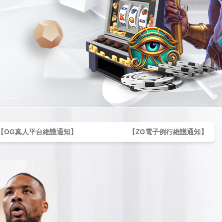
近期文章
優塔代理完善的獎勵體制讓你的努力成倍放大
特
全天候貼心守護，優塔ptt客戶服務始終在線
萬人推薦的優塔德州聖地，誠邀體驗
告別繁瑣、擁抱極速！優塔ptt流暢度爆表的操作
體驗
心理戰的極致！在優塔德州桌上靠智慧與演技贏
得滿池籌碼
近期留言
尚無留言可供顯示。