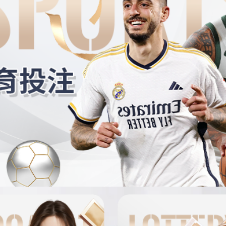
城多種玩法助你輕鬆登上贏家巔峰