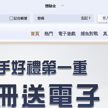
！獲享最新最火爆的老虎機遊戲，帶您一路勁撼大獎，締造無窮歡樂，經典老虎
透明的娛樂新標準
裡，玩家最擔心的就是平台在後台搞小動作、控制輸贏，為了給
的信任與安心，
優塔娛樂城
在業界首創導入了區塊鏈去中心化驗