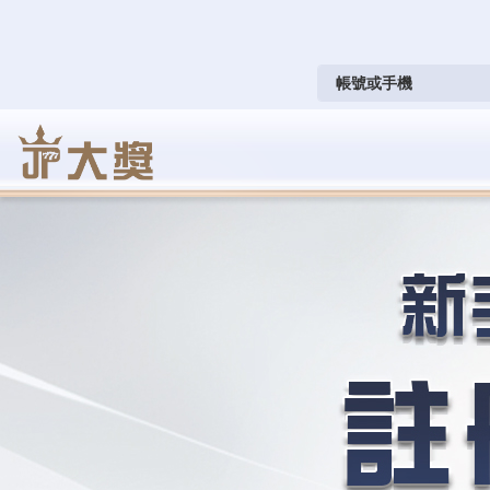
優塔娛樂城官方網站
優塔娛樂城的PTT世足投注完整指南，給你最真實的賭場體驗
優塔娛樂城打造公平
在線上博弈的世界
玩家提供最高級別