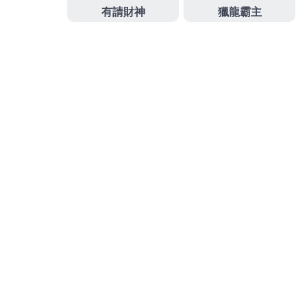
2025 年 11 月
2025 年 10 月
2025 年 9 月
2025 年 8 月
2025 年 7 月
2025 年 6 月
2025 年 5 月
2025 年 4 月
分類
優塔ptt
優塔代理
優塔出金
優塔娛樂城