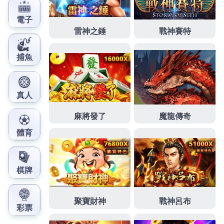
作
發
分
ap_admin
2025 年 4 月 22 日
優塔娛樂城
者
佈
類
日
期:
文
上一篇文章
章
戰神賽特讓玩家可以免費體驗遊戲的
上
一
各種機制，感受它的獨特魅力
導
篇
覽
文
章:
下一篇文章
葉和軒論產業趨勢：前瞻未來的商業
下
一
洞察
篇
文
章: