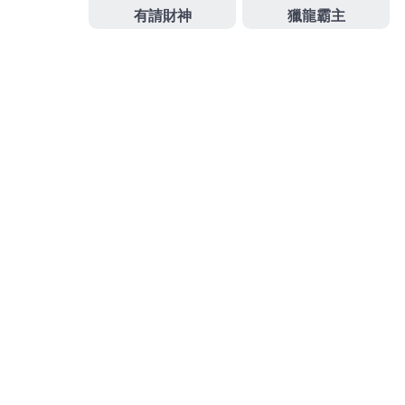
2025 年 8 月
2025 年 7 月
2025 年 6 月
2025 年 5 月
2025 年 4 月
分類
優塔ptt
優塔代理
優塔出金
優塔娛樂城
優塔德州