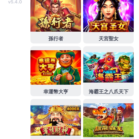
一
的線上體驗
篇
文
章:
彙整
2026 年 8 月
2026 年 7 月
2026 年 6 月
2026 年 5 月
2026 年 4 月
2026 年 3 月
2026 年 2 月
2026 年 1 月
2025 年 12 月