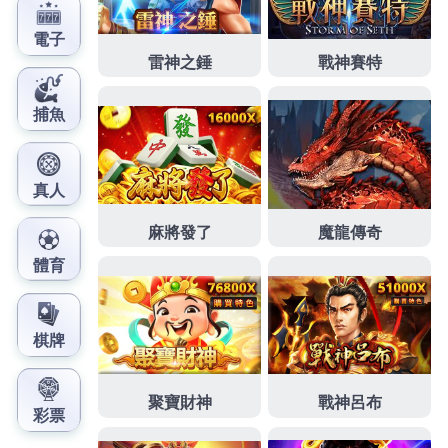
功能，讓玩家的遊戲體驗更上一層樓。簡潔的操作界
面，無支付線，使得遊戲易於掌握，特別適合新手玩
家。
作
發
分
ap_admin
2025 年 5 月 28 日
優塔娛樂城
者
佈
類
日
期:
文
上一篇文章
章
戰神賽特給玩家帶來極高自由度的遊
上
一
戲體驗
導
篇
覽
文
章:
下一篇文章
戰神賽特讓玩家在娛樂中體驗多元旅
下
一
行的快樂