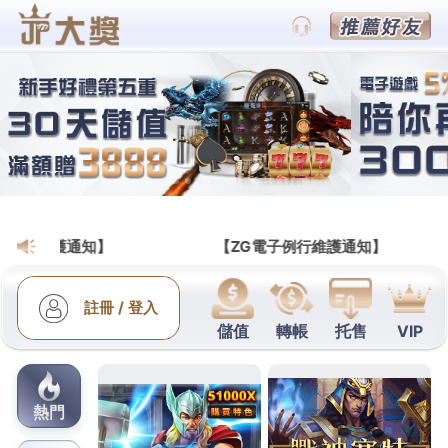
優塔娛樂城官方網站
戰神賽特遊戲的畫面和其他的
街機遊戲不一樣，畫面非常華
麗
戰神賽特
是一款多線條老虎機遊戲，玩家每次投注可
以選擇激活多少條線條。線條越多，玩家獲勝的概率
越高，但投注金額也越高，只要遊戲畫面中觸發2個以
上的JP符號，不用觸發其他符號直接中獎，若觸發五
個，那麼就可以得到最大獎51000倍獎金！戰神賽特
遊戲保留了經典的老虎機結構，同時加入了多項創新