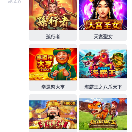
篇
文
章:
彙整
2026 年 8 月
2026 年 7 月
2026 年 6 月
2026 年 5 月
2026 年 4 月
2026 年 3 月
2026 年 2 月
2026 年 1 月
2025 年 12 月
2025 年 11 月