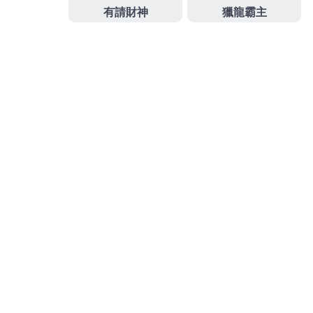
2025 年 10 月
2025 年 9 月
2025 年 8 月
2025 年 7 月
2025 年 6 月
2025 年 5 月
2025 年 4 月
分類
優塔ptt
優塔代理
優塔出金
優塔娛樂城