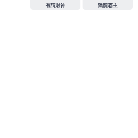
2025 年 11 月
2025 年 10 月
2025 年 9 月
2025 年 8 月
2025 年 7 月
2025 年 6 月
2025 年 5 月
2025 年 4 月
分類
優塔ptt
優塔代理
優塔出金
優塔娛樂城