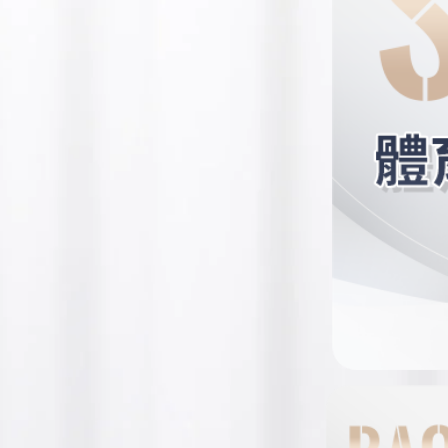
2026 年 5 月
2026 年 4 月
2026 年 3 月
2026 年 2 月
2026 年 1 月
2025 年 12 月
2025 年 11 月
2025 年 10 月
2025 年 9 月
2025 年 8 月
2025 年 7 月
2025 年 6 月
2025 年 5 月
2025 年 4 月
分類
優塔ptt
優塔代理