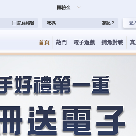
！獲享最新最火爆的老虎機遊戲，帶您一路勁撼大獎，締造無窮歡樂，經典老虎
面與沉浸式音效，完美還原實體賭場的氛圍與體驗。真人娛樂廳
清晰可見，搭配立體環繞音效，仿佛置身於五星級賭場之中。電