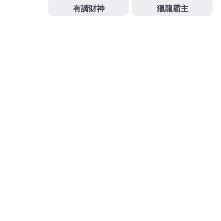
分類
優塔ptt
優塔代理
優塔出金
優塔娛樂城
優塔德州
搜尋
搜
尋