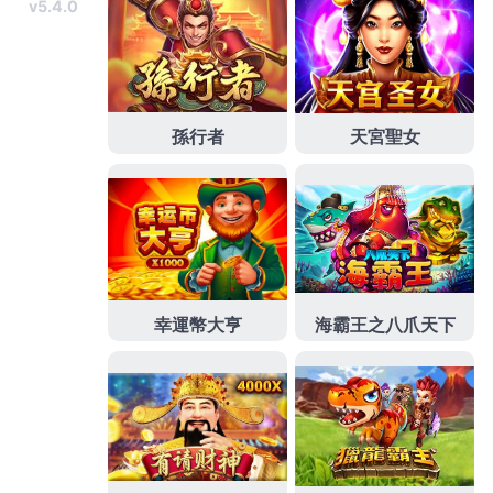
文
章:
彙整
2026 年 7 月
2026 年 6 月
2026 年 5 月
2026 年 4 月
2026 年 3 月
2026 年 2 月
2026 年 1 月
2025 年 12 月
2025 年 11 月
2025 年 10 月
2025 年 9 月