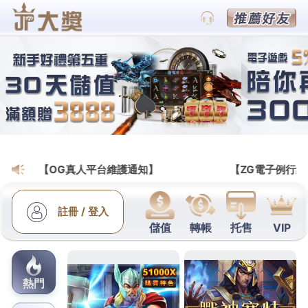
優塔娛樂城官方網站
優塔ptt每日可免費補領一次，
讓玩家無壓力探索所有遊戲樂
趣
優塔ptt
匯聚全球頂尖遊戲資源，涵蓋經典棋牌、電子
遊藝、體育競猜等多元板塊，一站式滿足不同玩家的
娛樂需求，平台採用先進隨機數生成技術，每款皆經
嚴格篩選，確保畫質流暢、玩法新穎，讓玩家隨時沉
浸沉浸式娛樂氛圍。專業客服團隊經過嚴格培訓，24
小時在線提供一對一諮詢服務，及時解決充值、提